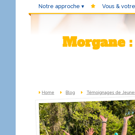
Notre approche
Vous & votre
Morgane : Essayer plutôt que d’avoir des
Home
Blog
Témoignages de Jeunes 