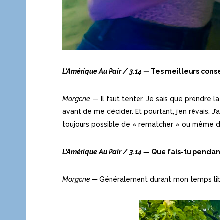
L’Amérique Au Pair
/
3.14
—
Tes meilleurs consei
Morgane
— Il faut tenter. Je sais que prendre l
avant de me décider. Et pourtant, j’en rêvais. J’
toujours possible de « rematcher » ou même de r
L’Amérique Au Pair
/
3.14
—
Que fais-tu pendant
Morgane
—
Généralement durant mon temps libre