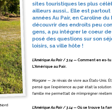
sites touristiques les plus célè
ailleurs aussi… Elle est partout
années Au Pair
, en Caroline d
découvrir des endroits peu con
gens, a pu intégrer le coeur de
posé des questions sur son séjo
loisirs, sa ville hôte !
L’Amérique Au Pair
/
3.14
— Comment en es-tu 
L’Amérique au Pair.
Morgane
— Je rêvais de vivre aux États-Unis. Ét
pensé que l’expérience au pair était la solution
famille me permettait de m’imprégner réelleme
 Nord
L’Amérique Au Pair
/
3.14
—
Où se trouve ta fam