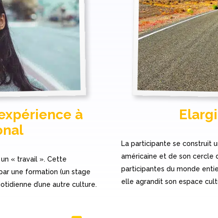
 expérience à
Elargi
onal
La participante se construit
américaine et de son cercle d
un « travail ». Cette
participantes du monde entier
par une formation (un stage
elle agrandit son espace cul
uotidienne d’une autre culture.