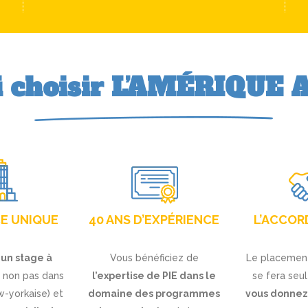
 choisir L’AMÉRIQUE 
CE UNIQUE
40 ANS D’EXPÉRIENCE
L’ACCOR
e
un stage à
Vous bénéficiez de
Le placement
 non pas dans
l’expertise de PIE dans le
se fera se
w-yorkaise) et
domaine des programmes
vous donnez