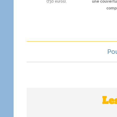
(730 euros).
une couvert
comp
Pou
Le