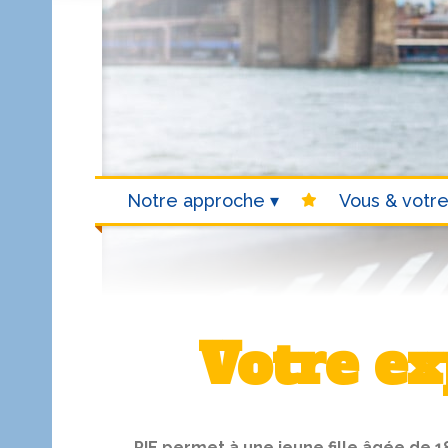
Notre approche
Vous & votre
Votre ex
PIE permet à une jeune fille âgée de 1