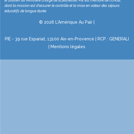
le soutien du Ministère chargé de la jeunesse). PIE est membre de l'UNSE,
dont la mission est d'assurer le contrôle et la mise en valeur des séjours
éducatifs de longue durée.
© 2026 L'Amérique Au Pair |
PIE - 39 rue Espariat, 13100 Aix-en-Provence | RCP : GENERALI
|
Mentions légales