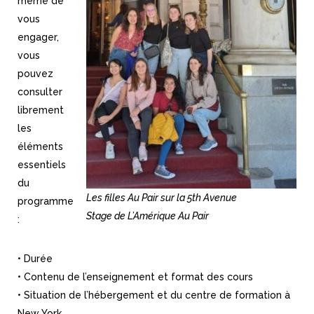
même de
vous
engager,
vous
pouvez
consulter
librement
les
éléments
essentiels
du
Les filles Au Pair sur la 5th Avenue
programme
Stage de L’Amérique Au Pair
:
• Durée
• Contenu de l’enseignement et format des cours
• Situation de l’hébergement et du centre de formation à
New York