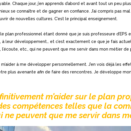
able. Chaque jour, j’en apprends d’abord et avant tout un peu plu
mieux se connaître et de gagner en confiance. J’ai compris pas mal
rir de nouvelles cultures. C’est le principal enseignement.
 le plan professionnel étant donné que je suis professeure d’EPS 
n, à leur développement… et c’est exactement ce que je fais actuel
l’écoute, etc., qui ne peuvent que me servir dans mon métier de 
m’aider à me développer personnellement. J’en vois déjà les effet
à être plus avenante afin de faire des rencontres. Je développe mo
finitivement m’aider sur le plan pr
des compétences telles que la commu
i ne peuvent que me servir dans m