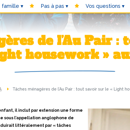
 famille
Pas à pas
Vos questions
Light housework » a
A
Tâches ménagères de l’Au Pair : tout savoir sur le « Light 
’enfant, il inclut par extension une forme
nue sous l’appellation anglophone de
aduirait littéralement par « tâches