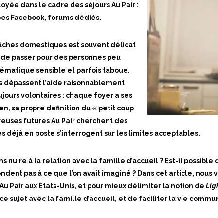
yée dans le cadre des séjours Au Pair :
oupes Facebook, forums dédiés.
 tâches domestiques est souvent délicat
s de passer pour des personnes peu
ématique sensible et parfois taboue,
 dépassent l’aide raisonnablement
ours volontaires : chaque foyer a ses
n, sa propre définition du « petit coup
reuses futures Au Pair cherchent des
s déjà en poste s’interrogent sur les limites acceptables.
ns nuire à la relation avec la famille d’accueil ? Est-il possible
ndent pas à ce que l’on avait imaginé ? Dans cet article, nous 
u Pair aux États-Unis, et pour mieux délimiter la notion de
Lig
 sujet avec la famille d’accueil, et de faciliter la vie commun