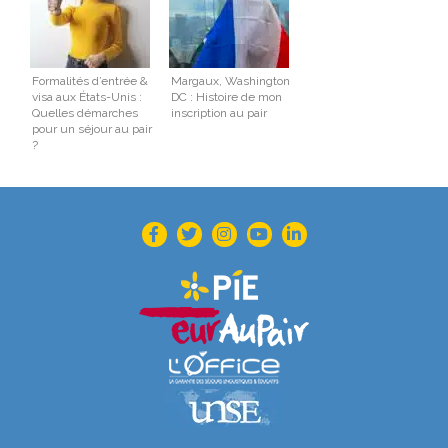
Formalités d’entrée &
Margaux, Washington
visa aux États-Unis :
DC : Histoire de mon
Quelles démarches
inscription au pair
pour un séjour au pair
?