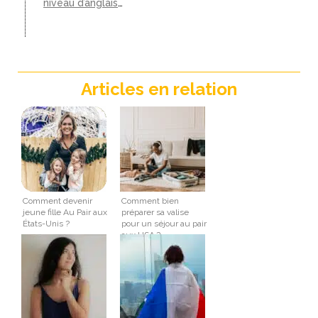
niveau d’anglais
…
Articles en relation
Comment devenir
Comment bien
jeune fille Au Pair aux
préparer sa valise
États-Unis ?
pour un séjour au pair
aux USA ?