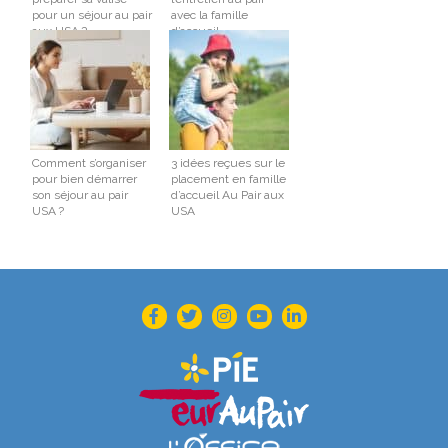
pour un séjour au pair
avec la famille
aux USA ?
d’accueil
Comment s’organiser
3 idées reçues sur le
pour bien démarrer
placement en famille
son séjour au pair
d’accueil Au Pair aux
USA ?
USA